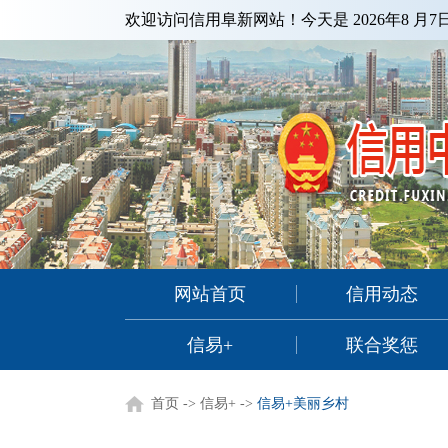
欢迎访问信用阜新网站！今天是
2026年8 月
网站首页
信用动态
信易+
联合奖惩
首页
->
信易+
->
信易+美丽乡村