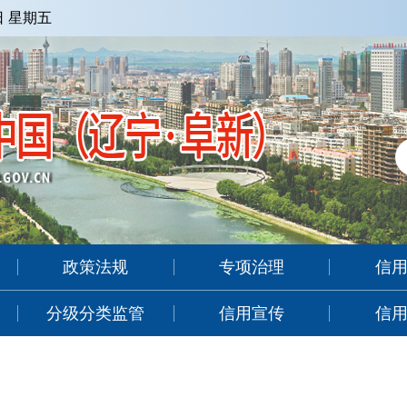
7日 星期五
政策法规
专项治理
信
分级分类监管
信用宣传
信