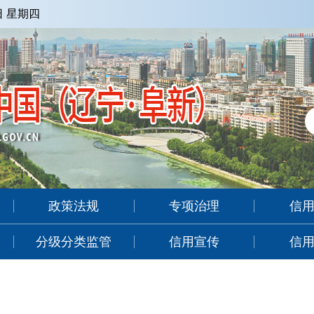
6日 星期四
政策法规
专项治理
信
分级分类监管
信用宣传
信