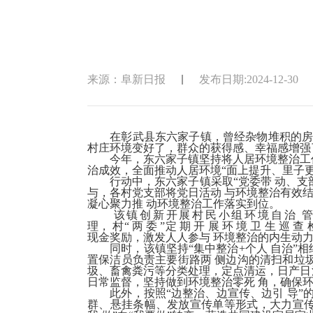
来源：阜新日报
发布日期:2024-12-30
在彰武县东六家子镇，曾经杂物堆积的房前
村庄环境变好了，群众的获得感、幸福感增强
今年，东六家子镇坚持将人居环境整治工作
治成效，全面推动人居环境“面上提升、里子更
行动中，东六家子镇采取“党委带 动、支部
与，各村党支部将党日活动 与环境整治有效
凝心聚力推 动环境整治工作落实到位。
该镇创新开展村民小组环境自治 管理
理， 村“ 两 委 ”定 期 开 展 环 境 卫
现金奖励，激发人人参与 环境整治的内生动力。
同时，该镇坚持“集中整治+个人 自治”相结合
置保洁员负责主要街路两 侧边沟的清扫和垃圾清运
圾、畜禽粪污等分类处理，定点清运，日产日清
日常监督，坚持做到环境整治零死 角，确保
此外，按照“边整治、边宣传、边引 导”的
群、悬挂条幅、发放宣传单等形式，大力宣传