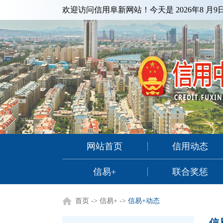
欢迎访问信用阜新网站！今天是
2026年8 月
网站首页
信用动态
信易+
联合奖惩
首页
->
信易+
->
信易+动态
信